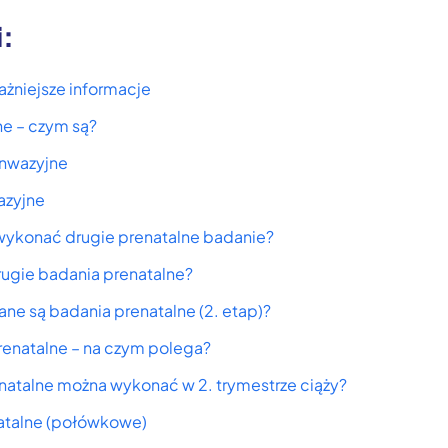
i:
ażniejsze informacje
ne – czym są?
inwazyjne
azyjne
wykonać drugie prenatalne badanie?
ugie badania prenatalne?
ne są badania prenatalne (2. etap)?
renatalne – na czym polega?
natalne można wykonać w 2. trymestrze ciąży?
atalne (połówkowe)