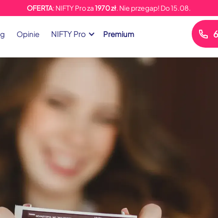
OFERTA
: NIFTY Pro za
1970 zł
. Nie przegap!
Do
15.08.
6
NIFTY Pro
og
Opinie
Premium