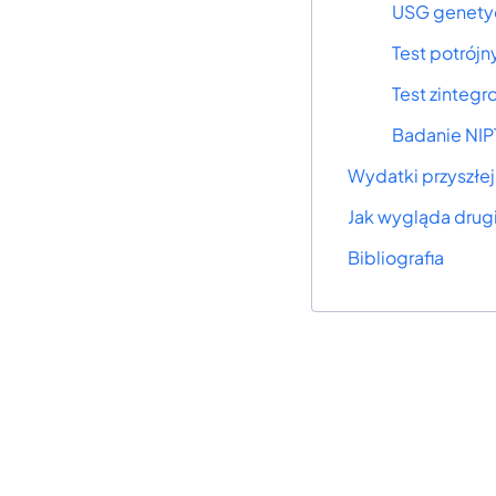
USG genety
Test potrójn
Test zintegr
Badanie NIP
Wydatki przyszłej
Jak wygląda drugi
Bibliografia