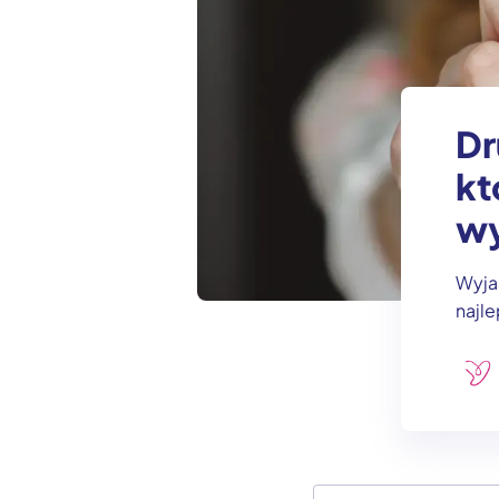
Dr
kt
wy
Wyja
najle