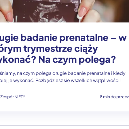
ugie badanie prenatalne – w
órym trymestrze ciąży
konać? Na czym polega?
śniamy, na czym polega drugie badanie prenatalne i kiedy
piej je wykonać. Pozbędziesz się wszelkich wątpliwości!
Zespół NIFTY
8 min do przecz