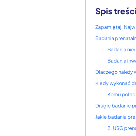
Spis treśc
Zapamiętaj! Najw
Badania prenatal
Badania nie
Badania inw
Dlaczego należy 
Kiedy wykonać dr
Komu poleca
Drugie badanie p
Jakie badania pre
2. USG pren