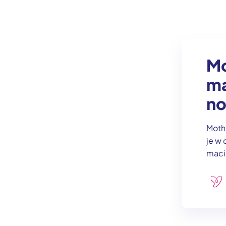
Mo
ma
n
Mothe
je w 
maci