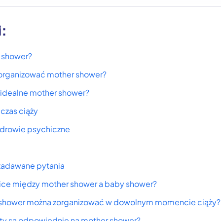
i:
 shower?
organizować mother shower?
 idealne mother shower?
czas ciąży
zdrowie psychiczne
 zadawane pytania
żnice między mother shower a baby shower?
shower można zorganizować w dowolnym momencie ciąży?
nty są odpowiednie na mother shower?