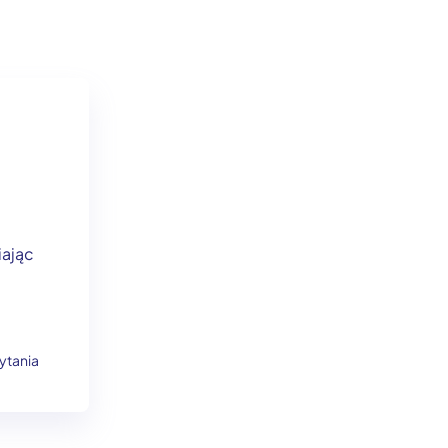
iając
ytania