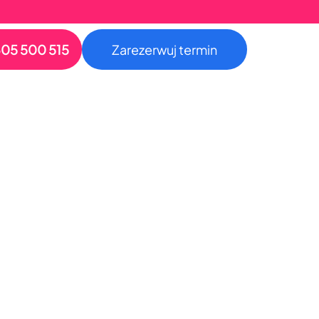
05 500 515
Zarezerwuj termin