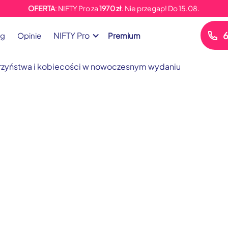
OFERTA
: NIFTY Pro za
1970 zł
. Nie przegap!
Do
15.08.
6
NIFTY Pro
og
Opinie
Premium