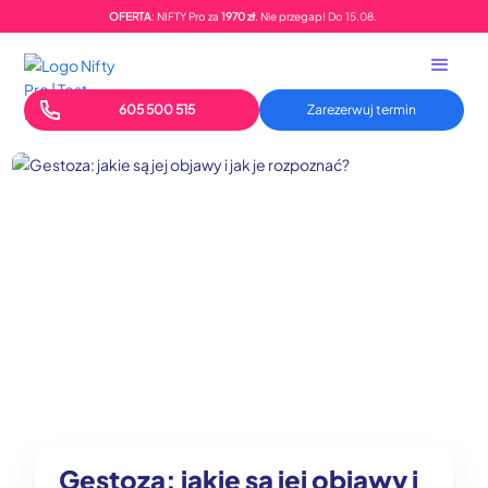
OFERTA
: NIFTY Pro za
1970 zł
. Nie przegap!
Do
15.08.
605 500 515
Zarezerwuj termin
Gestoza: jakie są jej objawy i