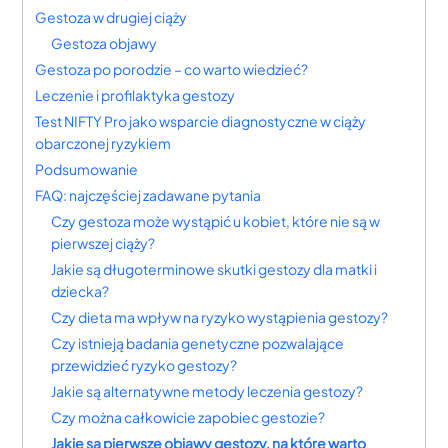
Gestoza w drugiej ciąży
Gestoza objawy
Gestoza po porodzie – co warto wiedzieć?
Leczenie i profilaktyka gestozy
Test NIFTY Pro jako wsparcie diagnostyczne w ciąży
obarczonej ryzykiem
Podsumowanie
FAQ: najczęściej zadawane pytania
Czy gestoza może wystąpić u kobiet, które nie są w
pierwszej ciąży?
Jakie są długoterminowe skutki gestozy dla matki i
dziecka?
Czy dieta ma wpływ na ryzyko wystąpienia gestozy?
Czy istnieją badania genetyczne pozwalające
przewidzieć ryzyko gestozy?
Jakie są alternatywne metody leczenia gestozy?
Czy można całkowicie zapobiec gestozie?
Jakie są pierwsze objawy gestozy, na które warto