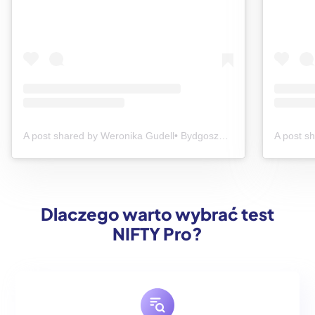
A post shared by Weronika Gudell• Bydgoszcz • Jedzenie • Podróże (@dzieku_jemy)
Dlaczego warto wybrać test
NIFTY Pro?