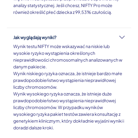
analizy statystycznej. Jeśli chcesz, NIFTY Pro może
również określić płeć dziecka z 99,53% czułością.
Jak wyglądają wyniki?
Wynik testu NIFTY może wskazywać na niskie lub
wysokie ryzyko wystąpienia określonych
nieprawidłowości chromosomalnych analizowanych w
danym pakiecie.
Wynik niskiego ryzyka oznacza, że istnieje bardzo małe
prawdopodobieństwo wystąpienia nieprawidłowej
liczby chromosomów.
Wynik wysokiego ryzyka oznacza, że istnieje duże
prawdopodobieństwo wystąpienia nieprawidłowej
liczby chromosomów. W przypadku wyników
wysokiego ryzyka pakiet testów zawiera konsultację z
genetykiem klinicznym, który dokładnie wyjaśni wyniki i
doradzi dalsze kroki.