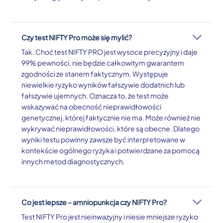
Czy test NIFTY Pro może się mylić?
Tak. Choć test NIFTY PRO jest wysoce precyzyjny i daje
99% pewności, nie będzie całkowitym gwarantem
zgodności ze stanem faktycznym. Występuje
niewielkie ryzyko wyników fałszywie dodatnich lub
fałszywie ujemnych. Oznacza to, że test może
wskazywać na obecność nieprawidłowości
genetycznej, której faktycznie nie ma. Może również nie
wykrywać nieprawidłowości, które są obecne. Dlatego
wyniki testu powinny zawsze być interpretowane w
kontekście ogólnego ryzyka i potwierdzane za pomocą
innych metod diagnostycznych.
Co jest lepsze – amniopunkcja czy NIFTY Pro?
Test NIFTY Pro jest nieinwazyjny i niesie mniejsze ryzyko