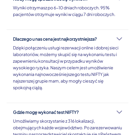
Wyniki otrzymasz po 6-10 dniach roboczych. 95%
pacjentów otrzymuje wyniki w ciągu 7 dni roboczych.
Dlaczego u nas cena jest najkorzystniejsza?
Dzięki połączeniu usługi rezerwacji online i dobrej sieci
laboratoriów, możemy skupić się na wykonaniu testu i
zapewnieniu konsultacji w przypadku wyników
wysokiego ryzyka. Naszym celem jest umożliwienie
wykonania najnowocześniejszego testu NIFTY jak
najszerszej grupie mam, aby mogły cieszyć się
spokojną ciążą.
Gdzie mogę wykonać test NIFTY?
Umożliwiamy skorzystanie z 316 lokalizacji,
obejmujących każde województwo. Po zarezerwowaniu
terminu nasz przedstawiciel skontaktuje się z Państwem