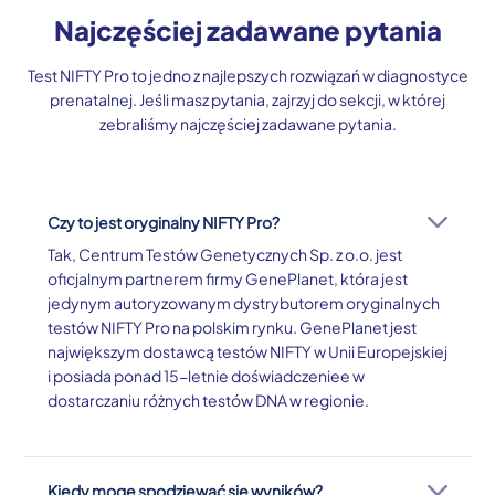
Najczęściej zadawane pytania
Test NIFTY Pro to jedno z najlepszych rozwiązań w diagnostyce
prenatalnej. Jeśli masz pytania, zajrzyj do sekcji, w której
zebraliśmy najczęściej zadawane pytania.
Czy to jest oryginalny NIFTY Pro?
Tak, Centrum Testów Genetycznych Sp. z o.o. jest
oficjalnym partnerem firmy GenePlanet, która jest
jedynym autoryzowanym dystrybutorem oryginalnych
testów NIFTY Pro na polskim rynku. GenePlanet jest
największym dostawcą testów NIFTY w Unii Europejskiej
i posiada ponad 15-letnie doświadczeniee w
dostarczaniu różnych testów DNA w regionie.
Kiedy mogę spodziewać się wyników?