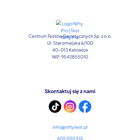
Centrum Testów Genetycznych Sp. z o.o.
Ul. Staromiejska 6/10D
40-013 Katowice
NIP: 9542855010
Skontaktuj się z nami
info@niftytest.pl
605 500 515