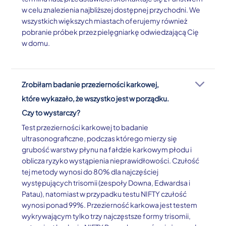
w celu znalezienia najbliższej dostępnej przychodni. We
wszystkich większych miastach oferujemy również
pobranie próbek przez pielęgniarkę odwiedzającą Cię
w domu.
Zrobiłam badanie przezierności karkowej,
które wykazało, że wszystko jest w porządku.
Czy to wystarczy?
Test przezierności karkowej to badanie
ultrasonograficzne, podczas którego mierzy się
grubość warstwy płynu na fałdzie karkowym płodu i
oblicza ryzyko wystąpienia nieprawidłowości. Czułość
tej metody wynosi do 80% dla najczęściej
występujących trisomii (zespoły Downa, Edwardsa i
Patau), natomiast w przypadku testu NIFTY czułość
wynosi ponad 99%. Przezierność karkowa jest testem
wykrywającym tylko trzy najczęstsze formy trisomii,