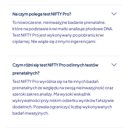
Na czym polega test NIFTY Pro?
To nowoczesne, nieinwazyjne badanie prenatalne,
które na podstawie krwi matki analizuje płodowe DNA.
Test NIFTY Pro jest wykonywany po pobraniu krwi
ciężarnej. Nie wiąże się z innymi ingerencjami.
Czym różni się test NIFTY Pro od innych testów
prenatalnych?
Test NIFTY Pro wyróżnia się na tle innych badań
prenatalnych ze względu na swoją nieinwazyjność oraz
szeroki zakres analizy. Ma wysoki wskaźnik
wykrywalności przy niskim odsetku wyników fałszywie
dodatnich. Pozwala ograniczyć liczbę wykonywanych
badań inwazyjnych.