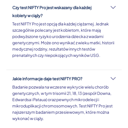
Czy test NIFTY Pro jest wskazany dla każdej
kobiety w ciąży?
Test NIFTY Pro jest opcją dla każdej ciężarnej. Jednak
szczególnie polecany jest kobietom, które mają
podwyższone ryzyko urodzenia dziecka z wadami
genetycznymi. Może ono wynikać z wieku matki, historii
medycznej rodziny, rezultatów innych testów
prenatalnych czy niepokojących wyników USG.
Jakie informacje daje test NIFTY PRO?
Badanie pozwala na wczesne wykrycie wielu chorób
genetycznych, w tym trisomii 21, 18, 13 (zespół Downa,
Edwardsa i Pataua) oraz pewnych mikrodelecji i
mikroduplikacji chromosomowych. Test NIFTY Pro jest
najszerszym badaniem przesiewowym, które można
wykonać w ciąży.