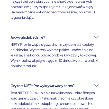
najczęściej pojawiających się chorób genetycznych
pozwala z większym spokojem funkcjonować w ciąży.
Badanie można wykonać bardzo wcześnie, bo już w 10.
tygodniu ciąży.
Jak wygląda badanie?
NIFTY Pro nie wiąże się z żadnym ryzykiem dla kobiety
ani dziecka. Wystarczy wybrać pakiet, umówić się do
lekarza, a na końcu oddać próbkę krwi z żyły łokciowej.
Wyniki pojawiają się w ciągu 6-10 dni od wysłania próbki
do laboratorium.
Czy test NIFTY Pro wykrywa wady serca?
Test NIFTY PRO skupia się na wykrywaniu określonych
wad genetycznych, takich jak trisomie czy określone
mikrodelecje i mikroduplikacje chromosomowe. Nie
jest zaprojektowany do wykrywania wad serca czy