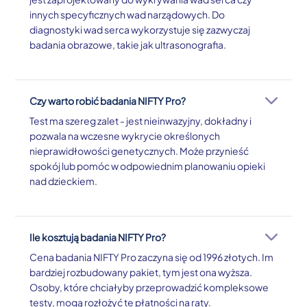
innych specyficznych wad narządowych. Do
diagnostyki wad serca wykorzystuje się zazwyczaj
badania obrazowe, takie jak ultrasonografia.
Czy warto robić badania NIFTY Pro?
Test ma szereg zalet - jest nieinwazyjny, dokładny i
pozwala na wczesne wykrycie określonych
nieprawidłowości genetycznych. Może przynieść
spokój lub pomóc w odpowiednim planowaniu opieki
nad dzieckiem.
Ile kosztują badania NIFTY Pro?
Cena badania NIFTY Pro zaczyna się od 1996 złotych. Im
bardziej rozbudowany pakiet, tym jest ona wyższa.
Osoby, które chciałyby przeprowadzić kompleksowe
testy, mogą rozłożyć te płatności na raty.