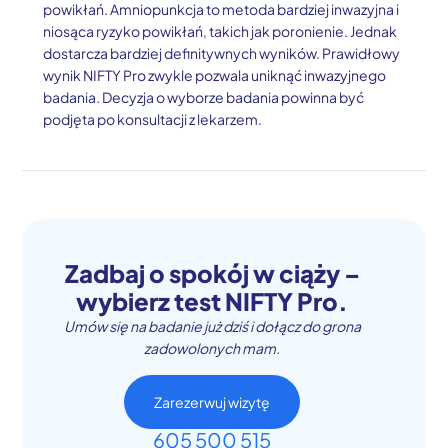
powikłań. Amniopunkcja to metoda bardziej inwazyjna i
niosąca ryzyko powikłań, takich jak poronienie. Jednak
dostarcza bardziej definitywnych wyników. Prawidłowy
wynik NIFTY Pro zwykle pozwala uniknąć inwazyjnego
badania. Decyzja o wyborze badania powinna być
podjęta po konsultacji z lekarzem.
Zadbaj o spokój w ciąży –
wybierz test NIFTY Pro.
Umów się na badanie już dziś i dołącz do grona
zadowolonych mam.
Zarezerwuj wizytę
605 500 515