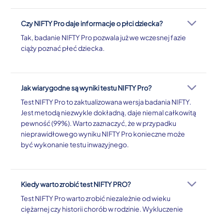
Czy NIFTY Pro daje informacje o płci dziecka?
Tak, badanie NIFTY Pro pozwala już we wczesnej fazie
ciąży poznać płeć dziecka.
Jak wiarygodne są wyniki testu NIFTY Pro?
Test NIFTY Pro to zaktualizowana wersja badania NIFTY.
Jest metodą niezwykle dokładną, daje niemal całkowitą
pewność (99%). Warto zaznaczyć, że w przypadku
nieprawidłowego wyniku NIFTY Pro konieczne może
być wykonanie testu inwazyjnego.
Kiedy warto zrobić test NIFTY PRO?
Test NIFTY Pro warto zrobić niezależnie od wieku
ciężarnej czy historii chorób w rodzinie. Wykluczenie