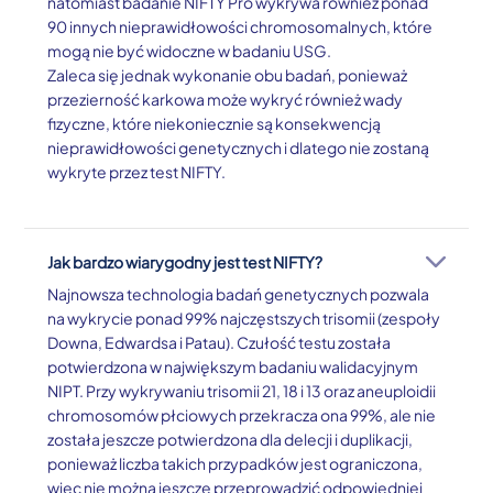
natomiast badanie NIFTY Pro wykrywa również ponad
90 innych nieprawidłowości chromosomalnych, które
mogą nie być widoczne w badaniu USG.
Zaleca się jednak wykonanie obu badań, ponieważ
przezierność karkowa może wykryć również wady
fizyczne, które niekoniecznie są konsekwencją
nieprawidłowości genetycznych i dlatego nie zostaną
wykryte przez test NIFTY.
Jak bardzo wiarygodny jest test NIFTY?
Najnowsza technologia badań genetycznych pozwala
na wykrycie ponad 99% najczęstszych trisomii (zespoły
Downa, Edwardsa i Patau). Czułość testu została
potwierdzona w największym badaniu walidacyjnym
NIPT. Przy wykrywaniu trisomii 21, 18 i 13 oraz aneuploidii
chromosomów płciowych przekracza ona 99%, ale nie
została jeszcze potwierdzona dla delecji i duplikacji,
ponieważ liczba takich przypadków jest ograniczona,
więc nie można jeszcze przeprowadzić odpowiedniej