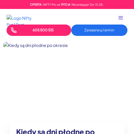
OFERTA
: NIFTY Pro za
1970 zł
. Nie przegap!
Do
15.08.
605 500 515
Zarezerwuj termin
Kiedy są dni płodne po