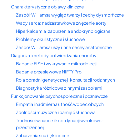
Charakterystyczne objawy kliniczne
Zespół Williamsa wygląd twarzy i cechy dysmorficzne
Wady serca: nadzastawkowe zwężenie aorty
Hiperkalcemia i zaburzenia endokrynologiczne
Problemy okulistyczne i słuchowe
Zespół Williamsa uszy i inne cechy anatomiczne
Diagnoza i metody potwierdzania choroby
Badanie FISH i wykrywanie mikrodelecji
Badanie przesiewowe NIFTY Pro
Rola poradni genetycznej i konsultacji rodzinnych
Diagnostyka różnicowa z innymi zespołami
Funkcjonowanie psychospołeczne i poznawcze
Empatia i nadmierna ufność wobec obcych
Zdolności muzyczne i pamięć słuchowa
Trudności w nauce i koordynacji wzrokowo-
przestrzennej
Zaburzenia snu i lęki nocne