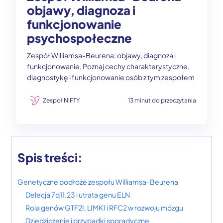
objawy, diagnoza i
funkcjonowanie
psychospołeczne
Zespół Williamsa-Beurena: objawy, diagnoza i
funkcjonowanie. Poznaj cechy charakterystyczne,
diagnostykę i funkcjonowanie osób z tym zespołem
Zespół NIFTY
13 minut do przeczytania
Spis treści:
Genetyczne podłoże zespołu Williamsa-Beurena
Delecja 7q11.23 i utrata genu ELN
Rola genów GTF2I, LIMK1 i RFC2 w rozwoju mózgu
Dziedziczenie i przypadki sporadyczne