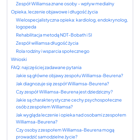
Zespół Williamsa znane osoby – wpływ medialny
Opieka, leczenie objawowe i długość życia
Wielospecjalistyczna opieka: kardiolog, endokrynolog,
logopeda
Rehabilitacja metodą NDT-Bobath i SI
Zespół williamsa długość życia
Rola rodziny i wsparcia społecznego
Wnioski
FAQ: najczęściej zadawane pytania
Jakie są główne objawy zespołu Williamsa-Beurena?
Jak diagnozuje się zespół Williamsa-Beurena?
Czy zespół Williamsa-Beurena jest dziedziczny?
Jakie są charakterystyczne cechy psychospołeczne
osób z zespołem Williamsa?
Jak wygląda leczenie i opieka nad osobami z zespołem
Williamsa-Beurena?
Czy osoby z zespołem Williamsa-Beurena mogą
prowadzić samodzielne życie?