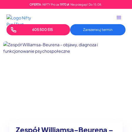
OFERTA
: NIFTY Pro za
1970 zł
. Nie przegap!
Do
15.08.
605 500 515
Zarezerwuj termin
Zespół Williamsa-Beurena –