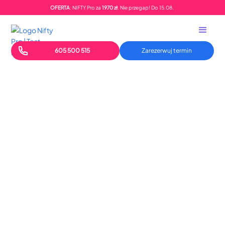
OFERTA
: NIFTY Pro za
1970 zł
. Nie przegap!
Do
15.08.
605 500 515
Zarezerwuj termin
Data wejścia w życie: 01-Apr-2025
Ostatnia aktualizacja: 01-Apr-2025