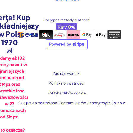
erta! Kup
Dostępne metody płatności
X
kładniejszy
Raty 0%
w Polsce za
1970
zł
damy aż 102
roby nawet w
jmniejszych
Zasady i warunki
zmiarach od
Polityka prywatności
3Mpz oraz
zystkie inne
Polityka plików cookie
prawidłowości
© Wszelkie prawa zastrzeżone. Centrum Testów Genetycznych Sp. z o.o.
w 23
romosomach
od 5Mpz.
 to oznacza?