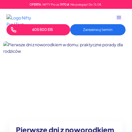
OFERTA
: NIFTY Pro za
1970 zł
. Nie przegap!
Do
15.08.
605 500 515
Zarezerwuj termin
Pierwsze dni z noworodkiem