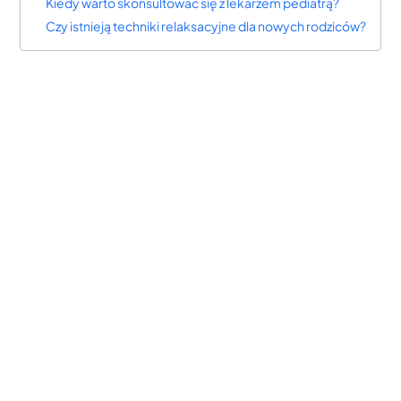
Kiedy warto skonsultować się z lekarzem pediatrą?
Czy istnieją techniki relaksacyjne dla nowych rodziców?