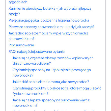
tygodniach
Karmienie piersią czy butelką – jak wybrać najlepszą
opcję?
Pielęgnacja pępka i codzienna higiena noworodka
Pierwsze spacery z noworodkiem – kiedy i jak zacząć?
Jak radzić sobie z emocjami w pierwszych dniach z
niemowlakiem?
Podsumowanie
FAQ: najczęściej zadawane pytania
Jakie są najczęstsze obawy rodziców w pierwszych
dniach z noworodkiem?
Czy istnieją sposoby na uspokojenie płaczącego
noworodka?
Jak radzić sobie z brakiem snu jako nowy rodzic?
Czy istnieją produkty lub akcesoria, które mogą ułatwić
życie z noworodkiem?
Jakie są najlepsze sposoby na budowanie więzi z
noworodkiem?