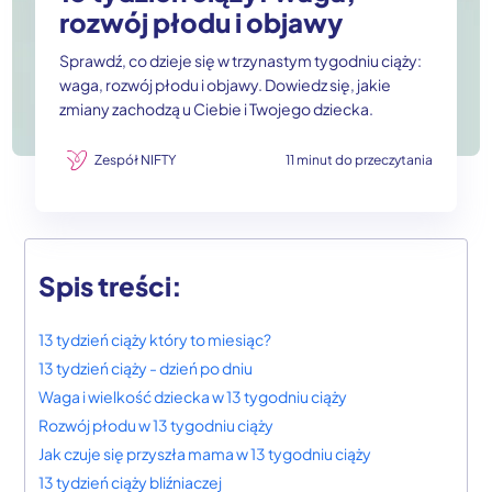
rozwój płodu i objawy
Sprawdź, co dzieje się w trzynastym tygodniu ciąży:
waga, rozwój płodu i objawy. Dowiedz się, jakie
zmiany zachodzą u Ciebie i Twojego dziecka.
Zespół NIFTY
11 minut do przeczytania
Spis treści:
13 tydzień ciąży który to miesiąc?
13 tydzień ciąży - dzień po dniu
Waga i wielkość dziecka w 13 tygodniu ciąży
Rozwój płodu w 13 tygodniu ciąży
Jak czuje się przyszła mama w 13 tygodniu ciąży
13 tydzień ciąży bliźniaczej