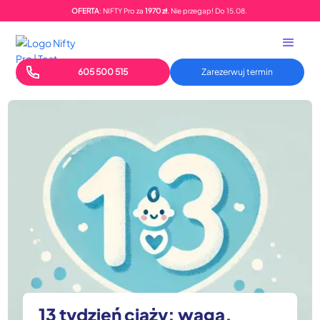
OFERTA
: NIFTY Pro za
1970 zł
. Nie przegap!
Do
15.08.
605 500 515
Zarezerwuj termin
13 tydzień ciąży: waga,