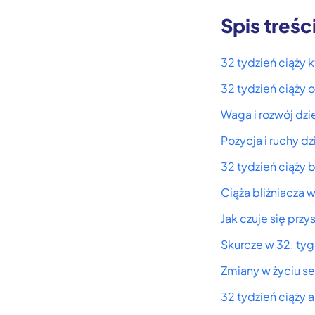
Spis treśc
32 tydzień ciąży k
32 tydzień ciąży 
Waga i rozwój dzi
Pozycja i ruchy d
32 tydzień ciąży 
Ciąża bliźniacza 
Jak czuje się prz
Skurcze w 32. ty
Zmiany w życiu s
32 tydzień ciąży 