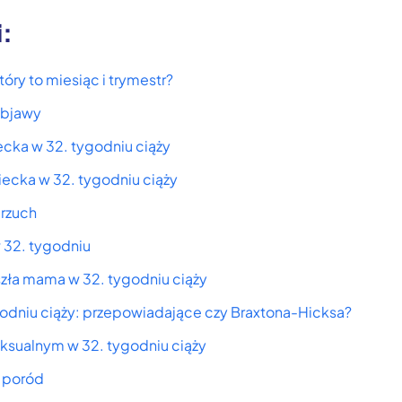
i:
tóry to miesiąc i trymestr?
objawy
ecka w 32. tygodniu ciąży
ziecka w 32. tygodniu ciąży
brzuch
w 32. tygodniu
yszła mama w 32. tygodniu ciąży
godniu ciąży: przepowiadające czy Braxtona-Hicksa?
eksualnym w 32. tygodniu ciąży
a poród