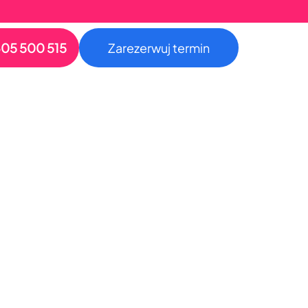
05 500 515
Zarezerwuj termin