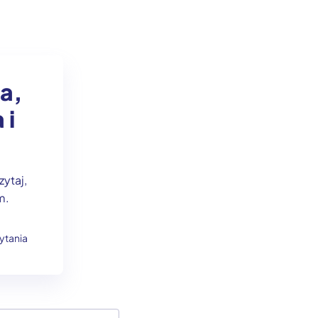
a,
 i
ytaj,
m.
ytania