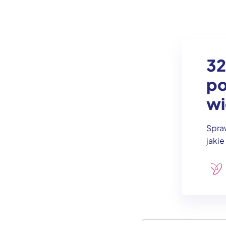
32
po
wi
Spraw
jaki