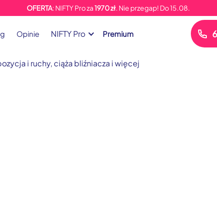
OFERTA
: NIFTY Pro za
1970 zł
. Nie przegap!
Do
15.08.
6
NIFTY Pro
og
Opinie
Premium