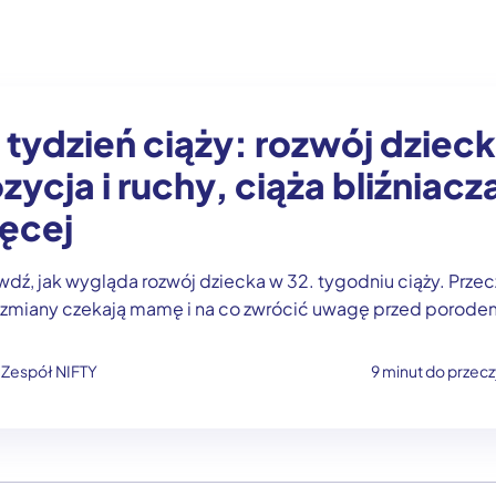
 tydzień ciąży: rozwój dzieck
zycja i ruchy, ciąża bliźniacza
ęcej
dź, jak wygląda rozwój dziecka w 32. tygodniu ciąży. Przecz
e zmiany czekają mamę i na co zwrócić uwagę przed porode
Zespół NIFTY
9 minut do przecz