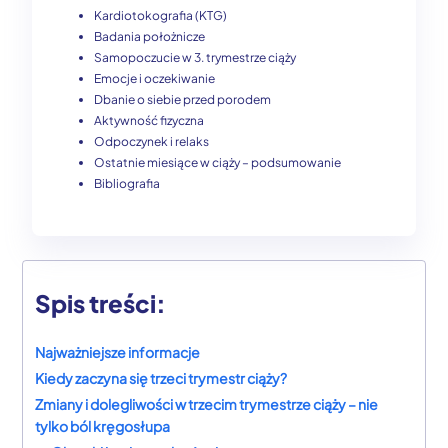
Kardiotokografia (KTG)
Badania położnicze
Samopoczucie w 3. trymestrze ciąży
Emocje i oczekiwanie
Dbanie o siebie przed porodem
Aktywność fizyczna
Odpoczynek i relaks
Ostatnie miesiące w ciąży – podsumowanie
Bibliografia
Spis treści:
Najważniejsze informacje
Kiedy zaczyna się trzeci trymestr ciąży?
Zmiany i dolegliwości w trzecim trymestrze ciąży – nie
tylko ból kręgosłupa