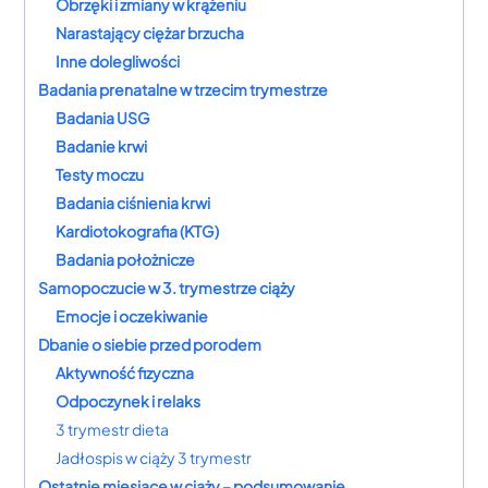
Obrzęki i zmiany w krążeniu
Narastający ciężar brzucha
Inne dolegliwości
Badania prenatalne w trzecim trymestrze
Badania USG
Badanie krwi
Testy moczu
Badania ciśnienia krwi
Kardiotokografia (KTG)
Badania położnicze
Samopoczucie w 3. trymestrze ciąży
Emocje i oczekiwanie
Dbanie o siebie przed porodem
Aktywność fizyczna
Odpoczynek i relaks
3 trymestr dieta
Jadłospis w ciąży 3 trymestr
Ostatnie miesiące w ciąży – podsumowanie