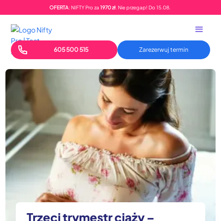
OFERTA
: NIFTY Pro za
1970 zł
. Nie przegap!
Do
15.08.
605 500 515
Zarezerwuj termin
Trzeci trymestr ciąży –