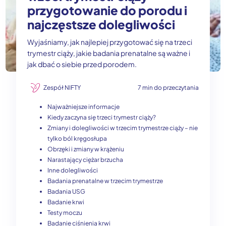
przygotowanie do porodu i
najczęstsze dolegliwości
Wyjaśniamy, jak najlepiej przygotować się na trzeci
trymestr ciąży, jakie badania prenatalne są ważne i
jak dbać o siebie przed porodem.
Zespół NIFTY
7 min do przeczytania
Najważniejsze informacje
Kiedy zaczyna się trzeci trymestr ciąży?
Zmiany i dolegliwości w trzecim trymestrze ciąży – nie
tylko ból kręgosłupa
Obrzęki i zmiany w krążeniu
Narastający ciężar brzucha
Inne dolegliwości
Badania prenatalne w trzecim trymestrze
Badania USG
Badanie krwi
Testy moczu
Badanie ciśnienia krwi