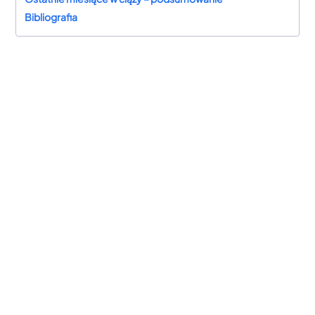
Bibliografia
28. tygodnia
ciąży
40. tygodnia ciąży