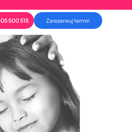
05 500 515
Zarezerwuj termin