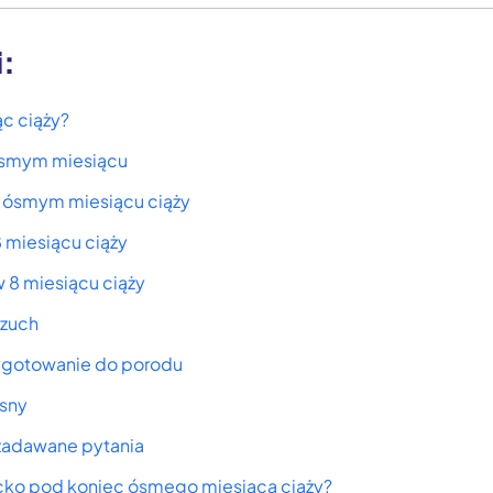
i:
c ciąży?
ósmym miesiącu
 ósmym miesiącu ciąży
 miesiącu ciąży
 8 miesiącu ciąży
rzuch
ygotowanie do porodu
sny
 zadawane pytania
cko pod koniec ósmego miesiąca ciąży?