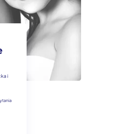
e
ka i
ytania