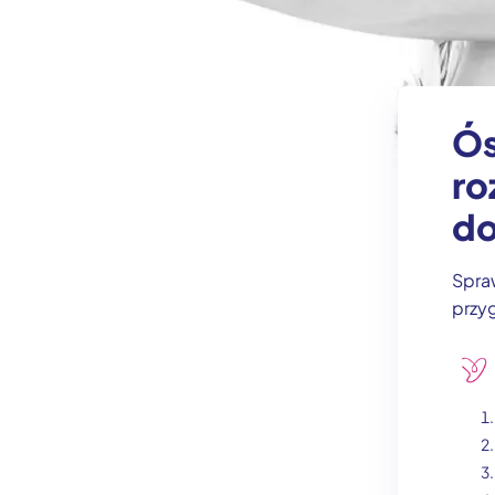
Ós
ro
do
Spraw
przy