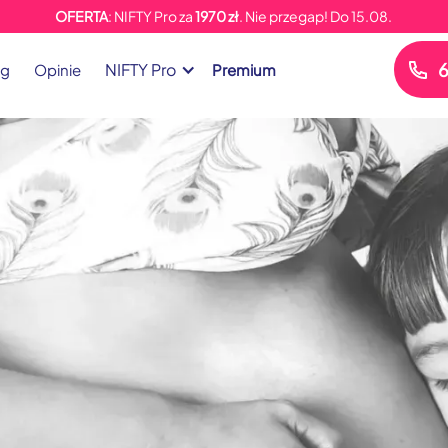
OFERTA
: NIFTY Pro za
1970 zł
. Nie przegap!
Do
15.08.
6
NIFTY Pro
og
Opinie
Premium