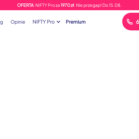
OFERTA
: NIFTY Pro za
1970 zł
. Nie przegap!
Do
15.08.
6
NIFTY Pro
og
Opinie
Premium