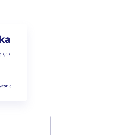
cka
gląda
ytania