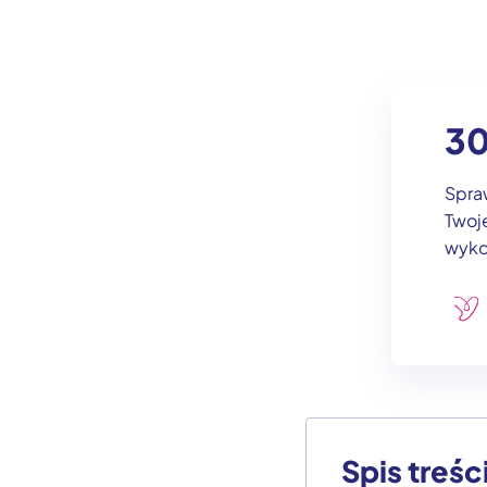
30
Spraw
Twoje
wyko
Spis treśc