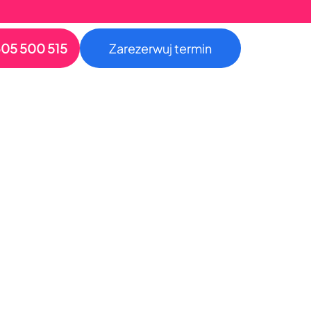
05 500 515
Zarezerwuj termin