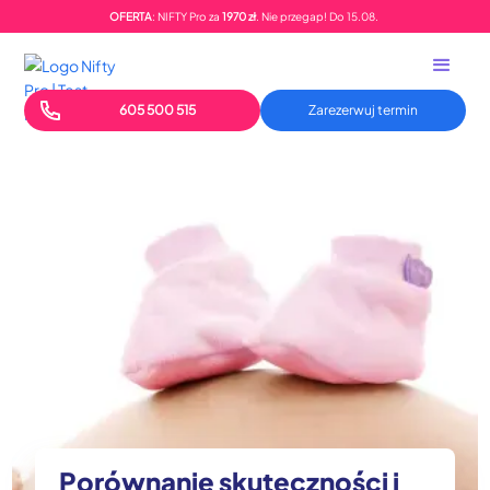
OFERTA
: NIFTY Pro za
1970 zł
. Nie przegap!
Do
15.08.
605 500 515
Zarezerwuj termin
Porównanie skuteczności i