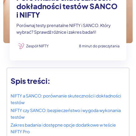
dokładności testów SANCO
i NIFTY
Porównaj testy prenatalne NIFTY i SANCO. Który
wybrać? Sprawdź różnice i zakres badań!
Zespół NIFTY
8 minut do przeczytania
Spis treści:
NIFTY a SANCO: porównanie skuteczności i dokładności
testów
NIFTY czy SANCO: bezpieczeństwo i wygoda wykonania
testów
Zakres badania i dostępne opcje dodatkowe w teście
NIFTY Pro