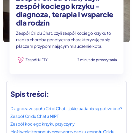
zespół kociego krzyku -
diagnoza, terapia i wsparcie
dla rodzin
Zespół Cri du Chat, czyli zespół kociego krzyku to
rzadka choroba genetyczna charakteryzująca się
płaczem przypominającym miauczenie kota.
Zespół NIFTY
7 minut do przeczytania
Spis treści:
Diagnoza zespołu Cri di Chat - jakie badania są potrzebne?
Zespół Cri du Chat a NIPT
Zespół kociego krzyku przyczyny
Możliwości terapeutyczne w przypadku zespołu Cri du