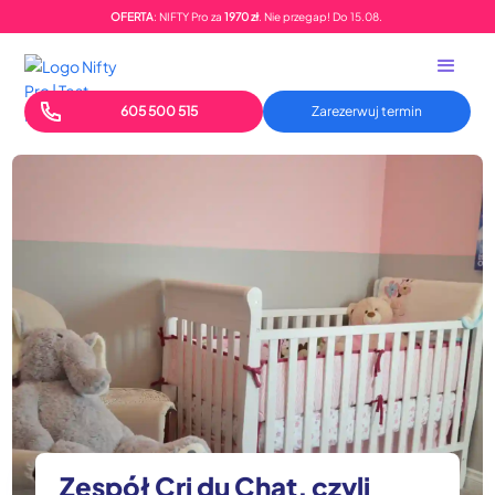
OFERTA
: NIFTY Pro za
1970 zł
. Nie przegap!
Do
15.08.
605 500 515
Zarezerwuj termin
Zespół Cri du Chat, czyli