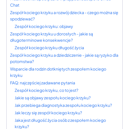
Chat
Zespół kociego krzyku a rozwój dziecka - czego można się
spodziewać?
Zespół kociego krzyku: objawy
Zespół kociego krzyku u dorosłych - jakie są
długoterminowe konsekwencje?
Zespół kociego krzyku długość życia
Zespół kociego krzyku a dziedziczenie - jakie są ryzyko dla
potomstwa?
Wsparcie dla rodzin dotkniętych zespołem kociego
krzyku
FAQ: najczęściej zadawane pytania
Zespół kociego krzyku, co to jest?
Jakie są objawy zespołu kociego krzyku?
Jak przebiega diagnostyka zespołu kociego krzyku?
Jak leczy się zespół kociego krzyku?
Jaka jest długość życia osób z zespołem kociego
krzyku?