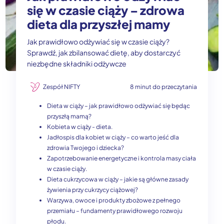
się w czasie ciąży – zdrowa
dieta dla przyszłej mamy
Jak prawidłowo odżywiać się w czasie ciąży?
Sprawdź, jak zbilansować dietę, aby dostarczyć
niezbędne składniki odżywcze
Zespół NIFTY
8 minut do przeczytania
Dieta w ciąży – jak prawidłowo odżywiać się będąc
przyszłą mamą?
Kobieta w ciąży - dieta.
Jadłospis dla kobiet w ciąży – co warto jeść dla
zdrowia Twojego i dziecka?
Zapotrzebowanie energetyczne i kontrola masy ciała
w czasie ciąży.
Dieta cukrzycowa w ciąży – jakie są główne zasady
żywienia przy cukrzycy ciążowej?
Warzywa, owoce i produkty zbożowe z pełnego
przemiału – fundamenty prawidłowego rozwoju
płodu.