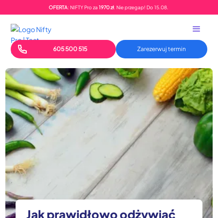
OFERTA
: NIFTY Pro za
1970 zł
. Nie przegap!
Do
15.08.
605 500 515
Zarezerwuj termin
Jak prawidłowo odżywiać