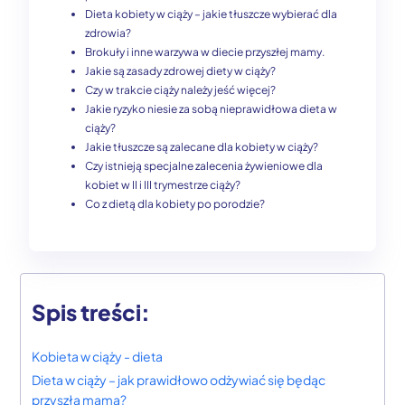
Dieta kobiety w ciąży – jakie tłuszcze wybierać dla
zdrowia?
Brokuły i inne warzywa w diecie przyszłej mamy.
Jakie są zasady zdrowej diety w ciąży?
Czy w trakcie ciąży należy jeść więcej?
Jakie ryzyko niesie za sobą nieprawidłowa dieta w
ciąży?
Jakie tłuszcze są zalecane dla kobiety w ciąży?
Czy istnieją specjalne zalecenia żywieniowe dla
kobiet w II i III trymestrze ciąży?
Co z dietą dla kobiety po porodzie?
Spis treści:
Kobieta w ciąży - dieta
Dieta w ciąży – jak prawidłowo odżywiać się będąc
przyszłą mamą?