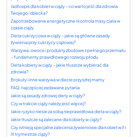
Jadłospis dla kobiet w ciąży – co warto jeść dla zdrowia
Twojego i dziecka?
Zapotrzebowanie energetyczne i kontrola masy ciała w
czasie ciąży
Dieta cukrzycowa w ciąży – jakie są główne zasady
żywienia przy cukrzycy ciążowej?
Warzywa, owoce i produkty zbożowe z pełnego przemiału
– fundamenty prawidłowego rozwoju płodu
Dieta kobiety w ciąży – jakie tłuszcze wybierać dla
zdrowia?
Brokuły i inne warzywa w diecie przyszłej mamy
FAQ: najczęściej zadawane pytania
Jakie są zasady zdrowej diety w ciąży?
Czy w trakcie ciąży należy jeść więcej?
Jakie ryzyko niesie za sobą nieprawidłowa dieta w ciąży?
Jakie tłuszcze są zalecane dla kobiety w ciąży?
Czy istnieją specjalne zalecenia żywieniowe dla kobiet w II i
III trymestrze ciąży?