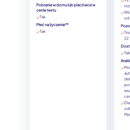
92 
Pobranie w domu lub placówce w
roz
cenie testu
Ws
Tak
od
Płeć na życzenie**
Pozo
Tak
Tri
22
Dostę
Tak
Anal
Mo
aut
del
po
wsz
cen
Dla
od
Mp