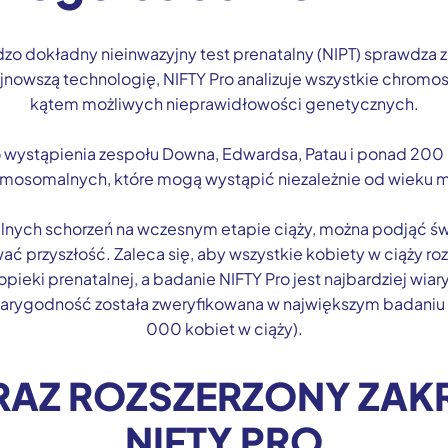
rdzo dokładny nieinwazyjny test prenatalny (NIPT) sprawdz
jnowszą technologię, NIFTY Pro analizuje wszystkie chro
kątem możliwych nieprawidłowości genetycznych.
o wystąpienia zespołu Downa, Edwardsa, Patau i ponad 200
mosomalnych, które mogą wystąpić niezależnie od wieku m
jalnych schorzeń na wczesnym etapie ciąży, można podjąć 
wać przyszłość. Zaleca się, aby wszystkie kobiety w ciąży r
 opieki prenatalnej, a badanie NIFTY Pro jest najbardziej w
wiarygodność została zweryfikowana w największym badaniu
000 kobiet w ciąży).
RAZ ROZSZERZONY ZAK
NIFTY PRO