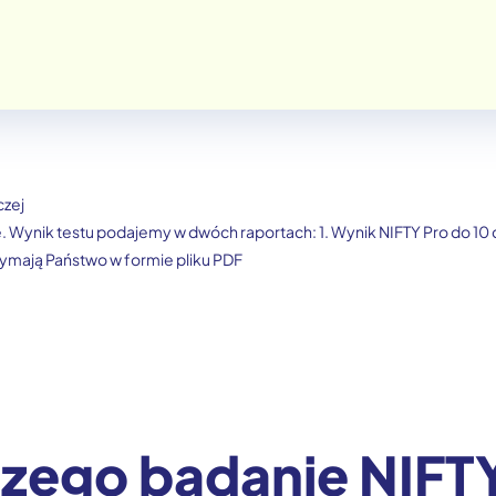
czej
. Wynik testu podajemy w dwóch raportach: 1. Wynik NIFTY Pro do 10 
ymają Państwo w formie pliku PDF
zego badanie NIFT