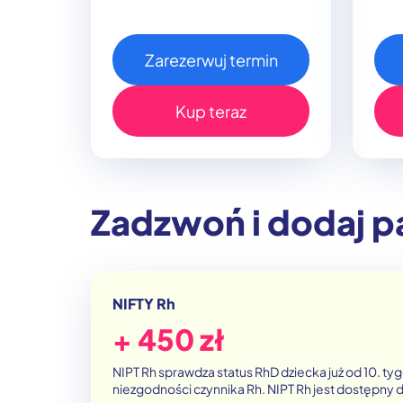
Zarezerwuj termin
Kup teraz
Zadzwoń i dodaj p
NIFTY Rh
+ 450 zł
NIPT Rh sprawdza status RhD dziecka już od 10. ty
niezgodności czynnika Rh. NIPT Rh jest dostępny 