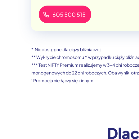
605 500 515
* Niedostępne dla ciąży bliźniaczej
** Wykrycie chromosomu Y w przypadku ciąży bliźnia
*** Test NIFTY Premium realizujemy w 3-4 dni robocze
monogenowych do 22 dni roboczych. Oba wyniki otrz
¹ Promocja nie łączy się z innymi
Dlac