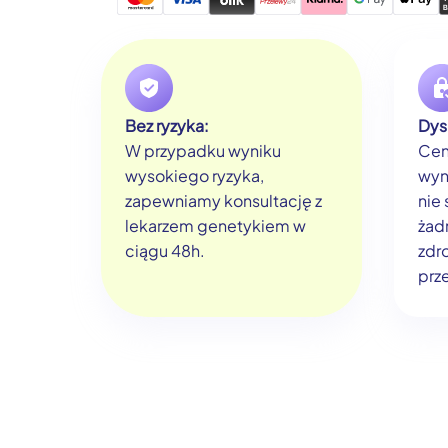
Bez ryzyka:
Dys
W przypadku wyniku
Cen
wysokiego ryzyka,
wyn
zapewniamy konsultację z
nie
lekarzem genetykiem w
żad
ciągu 48h.
zdr
prze