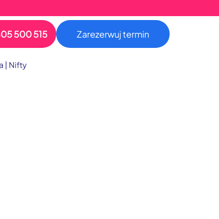
05 500 515
Zarezerwuj termin