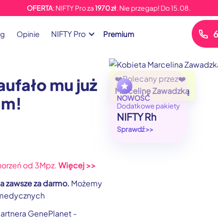
OFERTA
: NIFTY Pro za
1970 zł
. Nie przegap!
Do
15.08.
6
NIFTY Pro
og
Opinie
Premium
❤️Polecany przez❤️
zaufało mu już
Marcelinę Zawadzką
am!
NOWOŚĆ
Dodatkowe pakiety
NIFTY Rh
Sprawdź >>
horzeń od 3Mpz.
Więcej >>
a zawsze za darmo.
Możemy
medycznych
partnera GenePlanet -