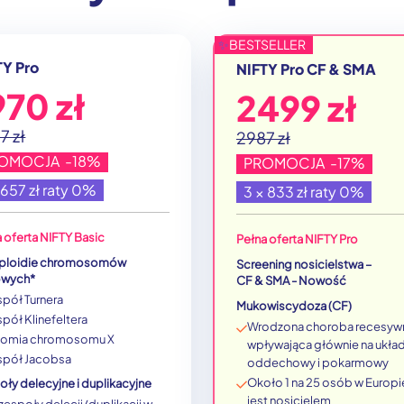
✨
BESTSELLER
TY Pro
NIFTY Pro CF & SMA
970 zł
2499 zł
7 zł
2987 zł
OMOCJA -18%
PROMOCJA -17%
 657 zł raty 0%
3 × 833 zł raty 0%
 oferta NIFTY Basic
Pełna oferta NIFTY Pro
ploidie chromosomów
Screening nosicielstwa –
owych*
CF & SMA - Nowość
pół Turnera
Mukowiscydoza (CF)
pół Klinefeltera
Wrodzona choroba recesyw
isomia chromosomu X
wpływająca głównie na ukła
spół Jacobsa
oddechowy i pokarmowy
Około 1 na 25 osób w Europi
ły delecyjne i duplikacyjne
jest nosicielem