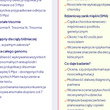
zespoły delecji/duplikacji w
Nosiciele nie wykazują obj
miarze od 3 Mpz
choroby
zystkie przypadkowe odkrycia
 5 Mpz
Rdzeniowy zanik mięśni (SMA)
Ciężka choroba nerwowo-
stałe trisomie
mięśniowa o podłożu
somia 9, Trisomia 16, Trisomia
genetycznym
Około 1 na 40 osób jest
pny dla ciąży bliźniaczej
nosicielem
, w pełnym zakresie*
Wczesne wykrycie ryzyka ma
iza całego genomu
kluczowe znaczenie dla decy
żliwość wykrywania wszystkich
klinicznych
osomalnych aneuploidii i
Co daje badanie?
ecji/duplikacji dla zmian
Ocena, czy przyszła mama je
wyżej 5 Mpz - dostępnych dla
nosicielką mutacji
ystkich Mam na życzenie w
Możliwość dalszej diagnosty
ie testu.
partnera
 porównania nasza konkurencja
Wczesna ocena ryzyka chor
krywa anomalie dopiero od 7
recesywnych u dziecka
z
Większe bezpieczeństwo
planowania ciąży i opieki