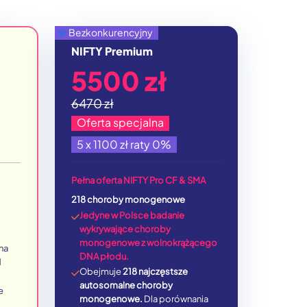
💎
Bezkonkurencyjny
NIFTY Premium
5500 zł
6470 zł
Oferta specjalna
5 x 1100 zł raty 0%
Pełna oferta
NIFTY Pro CF & SMA
218 choroby monogenowe
Jedyne w Polsce badanie
wykrywające choroby
monogenowe z wolnokrążącego
na
DNA płodu.
d
Obejmuje
218 najczęstsze
autosomalne choroby
e
monogenowe.
Dla porównania