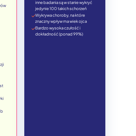
inne badania są w stanie wykryć
awów
jedynie 100 takich schorzeń
Wykrywa choroby, na które
znaczny wpływ ma wiek ojca
Bardzo wysoka czułość i
dokładność (ponad 99%)
zji
st
ki
ób