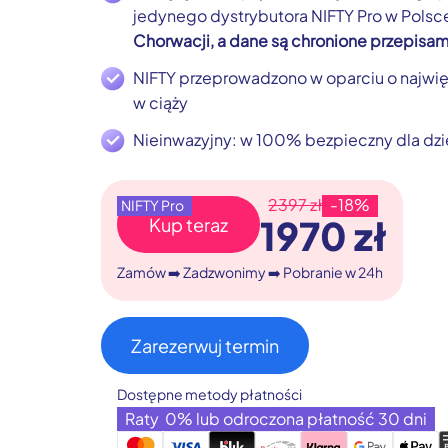
jedynego dystrybutora NIFTY Pro w Polsc
Chorwacji, a dane są chronione przepisami
NIFTY przeprowadzono w oparciu o najwi
w ciąży
Nieinwazyjny: w 100% bezpieczny dla dzi
2397 zł
-18%
NIFTY Pro
1970 zł
Kup teraz
Zamów ➡️ Zadzwonimy ➡️ Pobranie w 24h
Zarezerwuj termin
Dostępne metody płatności
Raty 0% lub odroczona płatność 30 dni