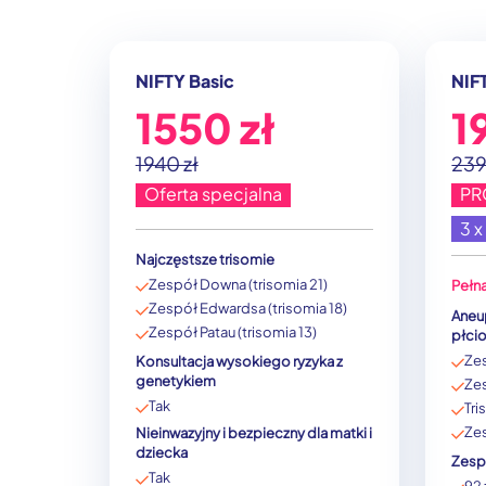
NIFTY Basic
NIF
1550 zł
1
1940 zł
239
Oferta specjalna
PR
3 x
Najczęstsze trisomie
Zespół Downa (trisomia 21)
Pełna
Zespół Edwardsa (trisomia 18)
Aneu
Zespół Patau (trisomia 13)
płci
Zes
Konsultacja wysokiego ryzyka z
genetykiem
Zes
Tak
Tr
Ze
Nieinwazyjny i bezpieczny dla matki i
dziecka
Zespo
Tak