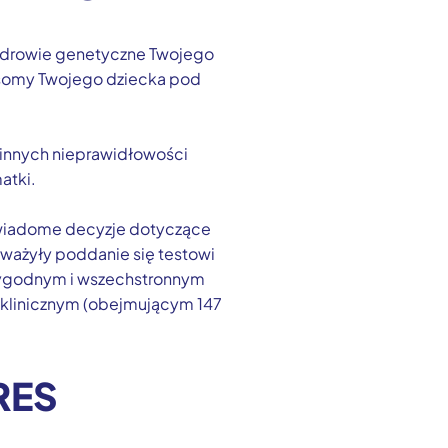
a zdrowie genetyczne Twojego
mosomy Twojego dziecka pod
 innych nieprawidłowości
atki.
świadome decyzje dotyczące
ozważyły poddanie się testowi
iarygodnym i wszechstronnym
 klinicznym (obejmującym 147
RES